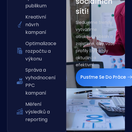
sociálních
publikum
sítí!
Kreativní
Sledujeme trendy,
návrh
vytváříme
kampaní
atraktivní obsah a
Optimalizace
zajistíme, aby vaše
rozpočtu a
profily byly vždy
aktuální a
výkonu
efektivní.
Správa a
Pusťme Se Do Práce
vyhodnocení
PPC
kampaní
Měření
výsledků a
reporting