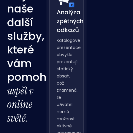
naše
Analýza
další
zpětných
odkazů
služby,
Katalogové
které
prezentace
obvykle
vám
prezentují
statický
pomohou
obsah,
což
uspět v
znamená,
že
online
uživatel
nemá
světě.
možnost
aktivně