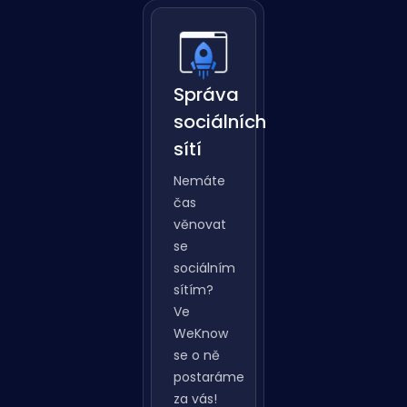
Správa
sociálních
sítí
Nemáte
čas
věnovat
se
sociálním
sítím?
Ve
WeKnow
se o ně
postaráme
za vás!