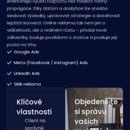
efektivnější využití rozpočtu než tradiční formy
propagace. Díky datům a analytice lze snadno
sledovat výsledky, upravovat strategie a dosahovat
lepších konverzí. Online reklama tak není jen o
viditelnosti, ale o reálném růstu – přivádí nové
zákazníky, buduje povědomí o značce a posiluje její
pozici na trhu.
Google Ads
Meta (Facebook / Instagram) Ads
LinkedIn Ads
Sklik reklama
Objedenejte
Klíčové
si správu
vlastnosti
vaších
Cílení na
správné