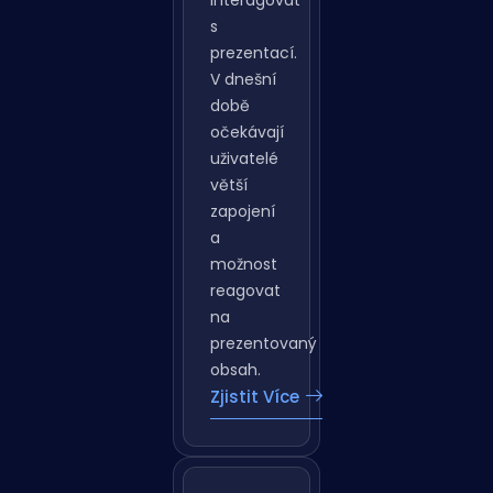
interagovat
s
prezentací.
V dnešní
době
očekávají
uživatelé
větší
zapojení
a
možnost
reagovat
na
prezentovaný
obsah.
Zjistit Více