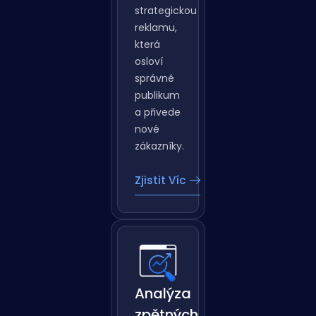
vám
pomůže
vytvořit
strategickou
reklamu,
která
osloví
správné
publikum
a přivede
nové
zákazníky.
Zjistit Víc