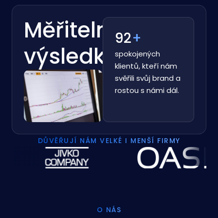
Měřitelné
100
+
výsledky
spokojených
klientů, kteří nám
svěřili svůj brand a
rostou s námi dál.
DŮVĚŘUJÍ NÁM VELKÉ I MENŠÍ FIRMY
O NÁS