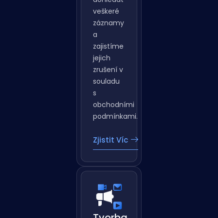
Pomůžeme
vám
dohledat
veškeré
záznamy
a
zajistíme
jejich
zrušení v
souladu
s
obchodními
podmínkami.
Zjistit Víc