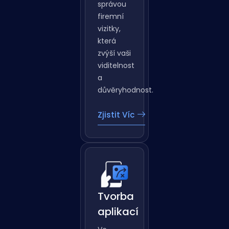
se
založením
a
správou
firemní
vizitky,
která
zvýší vaši
viditelnost
a
důvěryhodnost.
Zjistit Víc