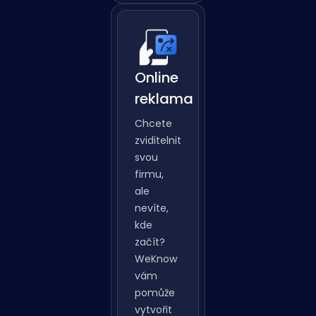
Zjistit Víc
Online
reklama
Chcete
zviditelnit
svou
firmu,
ale
nevíte,
kde
začít?
WeKnow