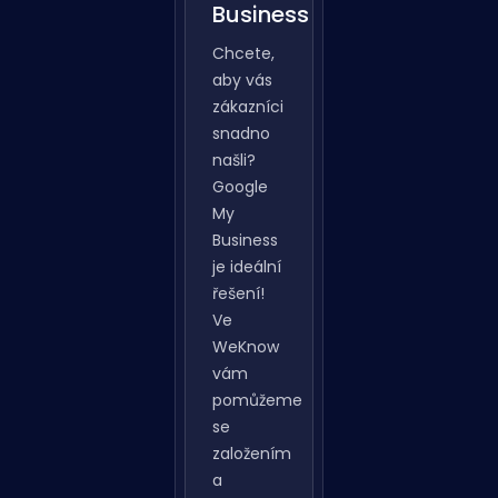
Google
My
Business
Chcete,
aby vás
zákazníci
snadno
našli?
Google
My
Business
je ideální
řešení!
Ve
WeKnow
vám
pomůžeme