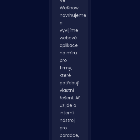
Tvorba
aplikací
Ve
WeKnow
navrhujeme
a
vyvíjíme
webové
aplikace
na míru
pro
firmy,
které
potřebují
vlastní
řešení. Ať
už jde o
interní