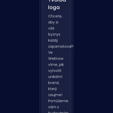
Tvorba
loga
Chcete,
aby si
váš
byznys
každý
zapamatoval?
Ve
WeKnow
víme, jak
vytvořit
unikátní
brand,
který