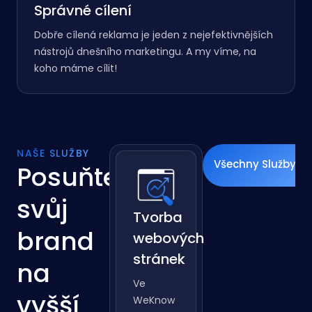
Správné cílení
Dobře cílená reklama je jeden z nejefektivnějších
nástrojů dnešního marketingu. A my víme, na
koho máme cílit!
NAŠE SLUŽBY
Všechny Služby
Posuňte
svůj
Tvorba
brand
webových
stránek