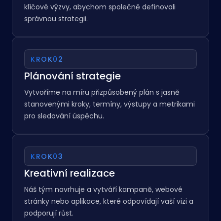
Úvodní konzultace
Probereme vaše obchodní cíle, cílovou skupinu a
klíčové výzvy, abychom společně definovali
správnou strategii.
KROK
02
Plánování strategie
Vytvoříme na míru přizpůsobený plán s jasně
stanovenými kroky, termíny, výstupy a metrikami
pro sledování úspěchu.
KROK
03
Kreativní realizace