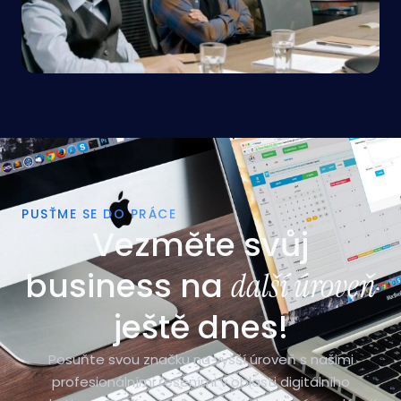
PUSŤME SE DO PRÁCE
Vezměte svůj
business na
další úroveň
ještě dnes!