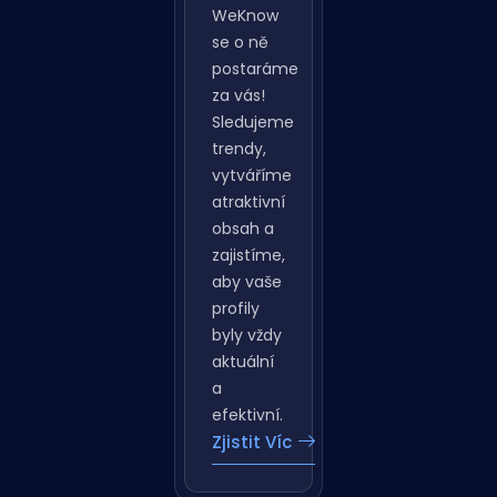
sociálním
sítím?
Ve
WeKnow
se o ně
postaráme
za vás!
Sledujeme
trendy,
vytváříme
atraktivní
obsah a
zajistíme,
aby vaše
profily
byly vždy
aktuální
a
efektivní.