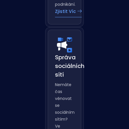
podpoří
růst
vašeho
podnikání.
Zjistit Víc
Správa
sociálních
sítí
Nemáte
čas
věnovat
se