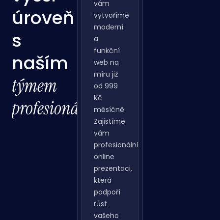
na
Ve
vyšší
WeKnow
vám
úroveň
vytvoříme
moderní
s
a
funkční
naším
web na
míru již
týmem
od 999
Kč
profesionálů
měsíčně.
Zajistíme
vám
profesionální
online
prezentaci,
která