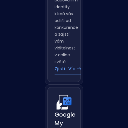
zaujme!
Pomůžeme
vám s
budováním
identity,
která vás
odliší od
konkurence
a zajistí
vám
viditelnost
v online
světě.
Zjistit Víc