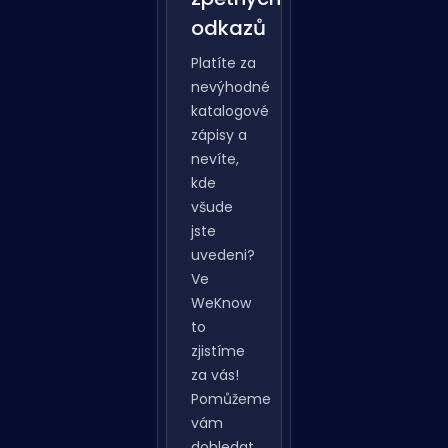
Analýza
zpětných
odkazů
Platíte za
nevýhodné
katalogové
zápisy a
nevíte,
kde
všude
jste
uvedeni?
Ve
WeKnow
to
zjistíme
za vás!