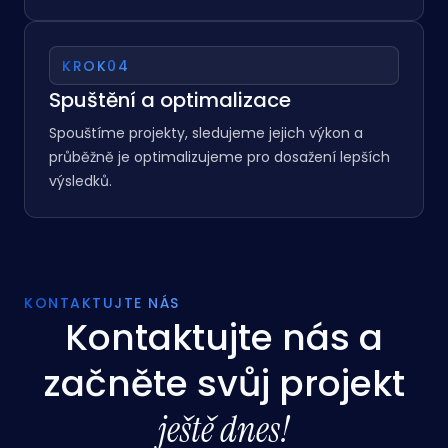
Náš tým navrhuje a vytváří kampaně, webové
stránky nebo aplikace, které odpovídají vaší vizi a
podporují růst.
KROK
04
Spuštění a optimalizace
Spouštíme projekty, sledujeme jejich výkon a
průběžně je optimalizujeme pro dosažení lepších
výsledků.
KONTAKTUJTE NÁS
Kontaktujte nás a