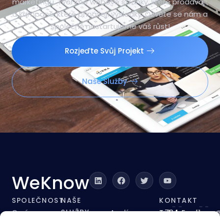
Posuňte svou značku na vyšší úroveň s našimi
profesionálními řešeními v oblasti digitálního
marketingu. Tvoříme webové stránky, které prodávají,
a kampaně, které přinášejí výsledky. Ozvěte se nám a
společně nastartujeme váš růst!
Rozjeďte Svůj Projekt
Naše Služby
WeKnow