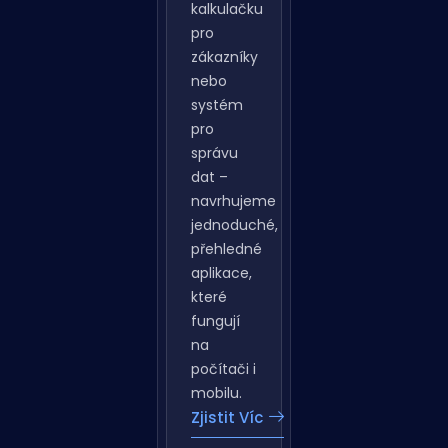
nástroj
pro
poradce,
kalkulačku
pro
zákazníky
nebo
systém
pro
správu
dat –
navrhujeme
jednoduché,
přehledné
aplikace,
které
fungují
na
počítači i